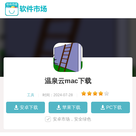
温泉云mac下载
工具
|
时间：2024-07-28
|
安卓下载
苹果下载
PC下载
安卓市场，安全绿色