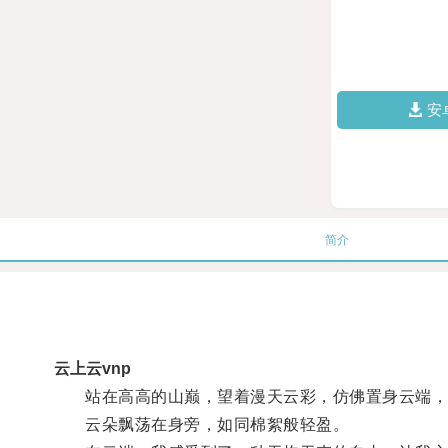
安
简介
云上云vnp
站在高高的山巅，望着漫天云彩，仿佛置身云端，
云朵飘荡在身旁，如同棉絮般轻盈。