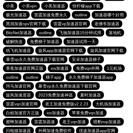
小美
小美vpn
小美加速器
快柠檬app下载
极光加速器
雷霆加速免费永久
outline
加速器哪个好用
黑洞加速npv官网下载
雷霆vp加速器官网
老佛爷加速器
BitzNet加速器
outline
飞驰加速器15分钟试用
落地机
破解快连
免费梯子加速器
加速器试用一天
纸飞机加速器
旋风app加速器官网下载
旋风加速官网下载
暴雪vp永久免费加速器下载官网
安卓加速器梯子
香蕉加速器官网正版
ios加速器
免费vqn外网
1元机场
outline
outline
梯子app
永久免费梯子加速器app
河马加速官网
暴雪vp永久免费加速器下载官网
旋风加速度器
2023免费加速神器
夏时加速器
雷霆vqn加速官网
老王加速免费版v2.2.23
大机场加速器
白鲸加速官方正版
ios加速器
苹果免费vqn加速
蜜蜂加速器
雷霆加器速
老王vqn加速
猎豹nvp加速器
闪电猫加速器
外网加速免费软件
优途加速器app官网