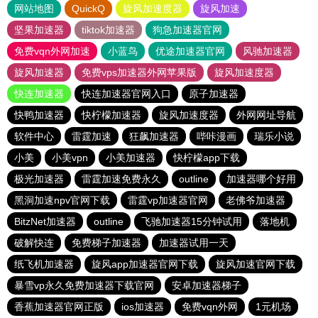
网站地图
QuickQ
旋风加速度器
旋风加速
坚果加速器
tiktok加速器
狗急加速器官网
免费vqn外网加速
小蓝鸟
优途加速器官网
风驰加速器
旋风加速器
免费vps加速器外网苹果版
旋风加速度器
快连加速器
快连加速器官网入口
原子加速器
快鸭加速器
快柠檬加速器
旋风加速度器
外网网址导航
软件中心
雷霆加速
狂飙加速器
哔咔漫画
瑞乐小说
小美
小美vpn
小美加速器
快柠檬app下载
极光加速器
雷霆加速免费永久
outline
加速器哪个好用
黑洞加速npv官网下载
雷霆vp加速器官网
老佛爷加速器
BitzNet加速器
outline
飞驰加速器15分钟试用
落地机
破解快连
免费梯子加速器
加速器试用一天
纸飞机加速器
旋风app加速器官网下载
旋风加速官网下载
暴雪vp永久免费加速器下载官网
安卓加速器梯子
香蕉加速器官网正版
ios加速器
免费vqn外网
1元机场