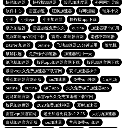
快鸭加速器
快柠檬加速器
旋风加速度器
外网网址导航
软件中心
雷霆加速
狂飙加速器
哔咔漫画
瑞乐小说
小美
小美vpn
小美加速器
快柠檬app下载
极光加速器
雷霆加速免费永久
outline
加速器哪个好用
黑洞加速npv官网下载
雷霆vp加速器官网
老佛爷加速器
BitzNet加速器
outline
飞驰加速器15分钟试用
落地机
破解快连
免费梯子加速器
加速器试用一天
纸飞机加速器
旋风app加速器官网下载
旋风加速官网下载
暴雪vp永久免费加速器下载官网
安卓加速器梯子
香蕉加速器官网正版
ios加速器
免费vqn外网
1元机场
outline
outline
梯子app
永久免费梯子加速器app
河马加速官网
暴雪vp永久免费加速器下载官网
旋风加速度器
2023免费加速神器
夏时加速器
雷霆vqn加速官网
老王加速免费版v2.2.23
大机场加速器
白鲸加速官方正版
ios加速器
苹果免费vqn加速