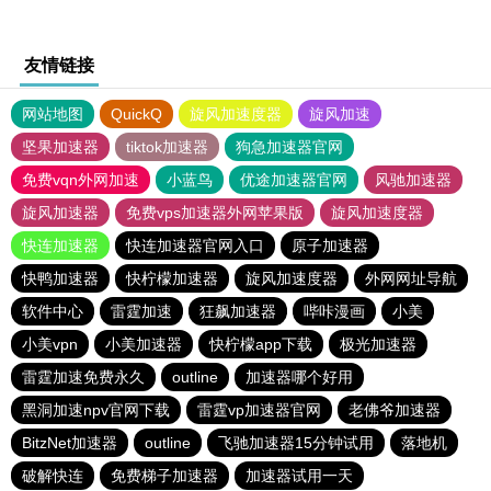
友情链接
网站地图
QuickQ
旋风加速度器
旋风加速
坚果加速器
tiktok加速器
狗急加速器官网
免费vqn外网加速
小蓝鸟
优途加速器官网
风驰加速器
旋风加速器
免费vps加速器外网苹果版
旋风加速度器
快连加速器
快连加速器官网入口
原子加速器
快鸭加速器
快柠檬加速器
旋风加速度器
外网网址导航
软件中心
雷霆加速
狂飙加速器
哔咔漫画
小美
小美vpn
小美加速器
快柠檬app下载
极光加速器
雷霆加速免费永久
outline
加速器哪个好用
黑洞加速npv官网下载
雷霆vp加速器官网
老佛爷加速器
BitzNet加速器
outline
飞驰加速器15分钟试用
落地机
破解快连
免费梯子加速器
加速器试用一天