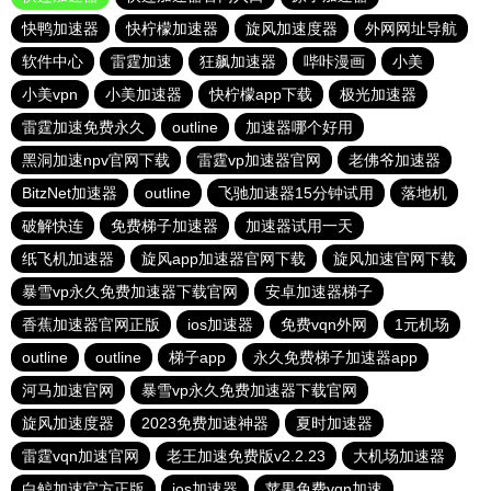
快鸭加速器
快柠檬加速器
旋风加速度器
外网网址导航
软件中心
雷霆加速
狂飙加速器
哔咔漫画
小美
小美vpn
小美加速器
快柠檬app下载
极光加速器
雷霆加速免费永久
outline
加速器哪个好用
黑洞加速npv官网下载
雷霆vp加速器官网
老佛爷加速器
BitzNet加速器
outline
飞驰加速器15分钟试用
落地机
破解快连
免费梯子加速器
加速器试用一天
纸飞机加速器
旋风app加速器官网下载
旋风加速官网下载
暴雪vp永久免费加速器下载官网
安卓加速器梯子
香蕉加速器官网正版
ios加速器
免费vqn外网
1元机场
outline
outline
梯子app
永久免费梯子加速器app
河马加速官网
暴雪vp永久免费加速器下载官网
旋风加速度器
2023免费加速神器
夏时加速器
雷霆vqn加速官网
老王加速免费版v2.2.23
大机场加速器
白鲸加速官方正版
ios加速器
苹果免费vqn加速